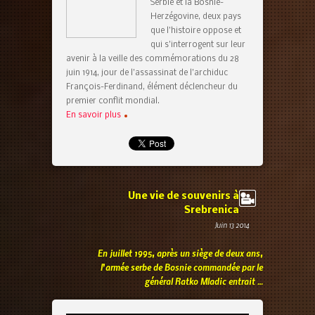
Serbie et la Bosnie-
Herzégovine, deux pays
que l’histoire oppose et
qui s’interrogent sur leur
avenir à la veille des commémorations du 28
juin 1914, jour de l’assassinat de l’archiduc
François-Ferdinand, élément déclencheur du
premier conflit mondial.
En savoir plus
Une vie de souvenirs à
Srebrenica
Juin 13 2014
En juillet 1995, après un siège de deux ans,
l’armée serbe de Bosnie commandée par le
général Ratko Mladic entrait …