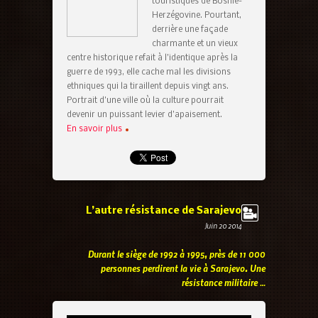
touristiques de Bosnie-
Herzégovine. Pourtant,
derrière une façade
charmante et un vieux
centre historique refait à l’identique après la
guerre de 1993, elle cache mal les divisions
ethniques qui la tiraillent depuis vingt ans.
Portrait d’une ville où la culture pourrait
devenir un puissant levier d’apaisement.
En savoir plus
L’autre résistance de Sarajevo
Juin 20 2014
Durant le siège de 1992 à 1995, près de 11 000
personnes perdirent la vie à Sarajevo. Une
résistance militaire …