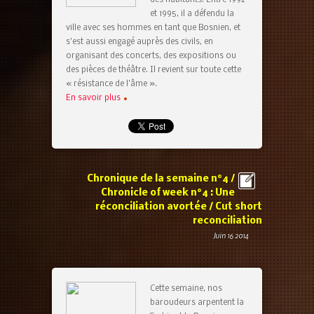
et 1995, il a défendu la
ville avec ses hommes en tant que Bosnien, et
s’est aussi engagé auprès des civils, en
organisant des concerts, des expositions ou
des pièces de théâtre. Il revient sur toute cette
« résistance de l’âme ».
En savoir plus
Chronique de la semaine n°4 /
Chronicle of week n°4 : Une
réconciliation avortée / Cut short
reconciliation
Juin 16 2014
Cette semaine, nos
baroudeurs arpentent la