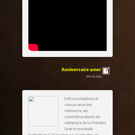
Anniversaire amer
Juin 10 2014
Entre inondations et
concurrence des
mémoires, les
commémorations du
centenaire de la Première
Guerre mondiale