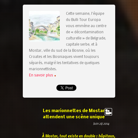
Cette semaine, l’équipe
du Bulli Tour Europa
vous emmène au centre
de « décontamination
culturelle » de Belgrade,
capitale serbe, et à
Mostar, ville du sud de la Bosnie, où les
Croates et les Bosniaques vivent toujours
séparés, malgré les tentatives de quelques
marionnettistes.
En savoir plus
Les marionnettes de Mostar
attendent une scène unique
Juin 28 2014
À Mostar, tout existe en double : hôpitaux,