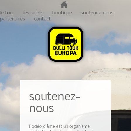
le tour
les sujets
boutique
soutenez-nous
partenaires
contact
soutenez-
nous
Rodéo d’âme est un organisme