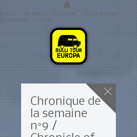
le tour
les sujets
boutique
soutenez-nous
partenaires
contact
Chronique de
la semaine
n°9 /