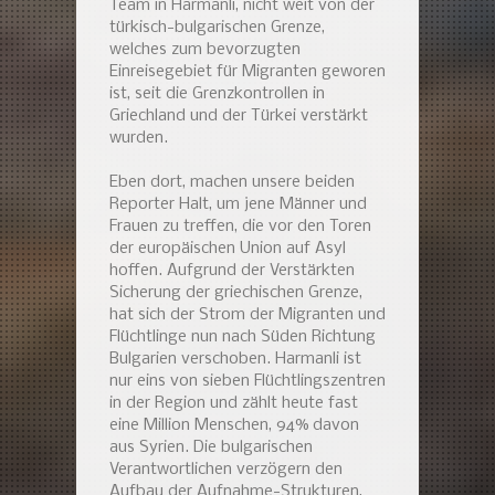
Team in Harmanli, nicht weit von der
türkisch-bulgarischen Grenze,
welches zum bevorzugten
Einreisegebiet für Migranten geworen
ist, seit die Grenzkontrollen in
Griechland und der Türkei verstärkt
wurden.
Eben dort, machen unsere beiden
Reporter Halt, um jene Männer und
Frauen zu treffen, die vor den Toren
der europäischen Union auf Asyl
hoffen. Aufgrund der Verstärkten
Sicherung der griechischen Grenze,
hat sich der Strom der Migranten und
Flüchtlinge nun nach Süden Richtung
Bulgarien verschoben. Harmanli ist
nur eins von sieben Flüchtlingszentren
in der Region und zählt heute fast
eine Million Menschen, 94% davon
aus Syrien. Die bulgarischen
Verantwortlichen verzögern den
Aufbau der Aufnahme-Strukturen,