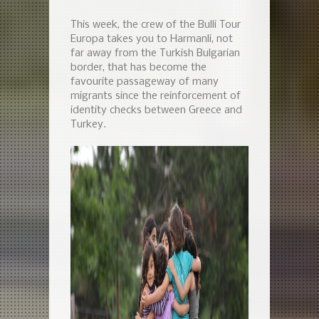
This week, the crew of the Bulli Tour
Europa takes you to Harmanli, not
far away from the Turkish Bulgarian
border, that has become the
favourite passageway of many
migrants since the reinforcement of
identity checks between Greece and
Turkey.