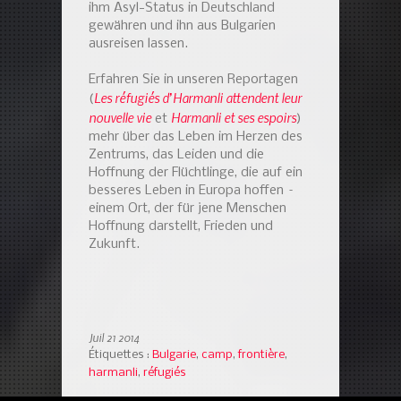
ihm Asyl-Status in Deutschland
gewähren und ihn aus Bulgarien
ausreisen lassen.
Erfahren Sie in unseren Reportagen
Les réfugiés d’Harmanli attendent leur
(
nouvelle vie
Harmanli et ses espoirs
et
)
mehr über das Leben im Herzen des
Zentrums, das Leiden und die
Hoffnung der Flüchtlinge, die auf ein
besseres Leben in Europa hoffen –
einem Ort, der für jene Menschen
Hoffnung darstellt, Frieden und
Zukunft.
Juil 21 2014
Étiquettes :
Bulgarie
,
camp
,
frontière
,
harmanli
,
réfugiés