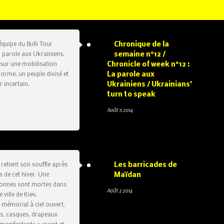
Chronique de la
équipe du Bulli Tour
semaine n°12 /
 parole aux Ukrainiens.
Chronicle of week n°12 :
 sur une mobilisation
La parole aux
orme, un peuple divisé et
Ukrainiens / Ukrainians’
r incertain.
turn to speak
Août 11 2014
Les barricades de
retient son souffle après
Maïdan
s de cet hiver. Une
sonnes sont mortes dans
Août 2 2014
 ville de Kiev,
mémorial à ciel ouvert.
és, casques, drapeaux