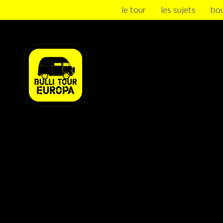
le tour
les sujets
bo