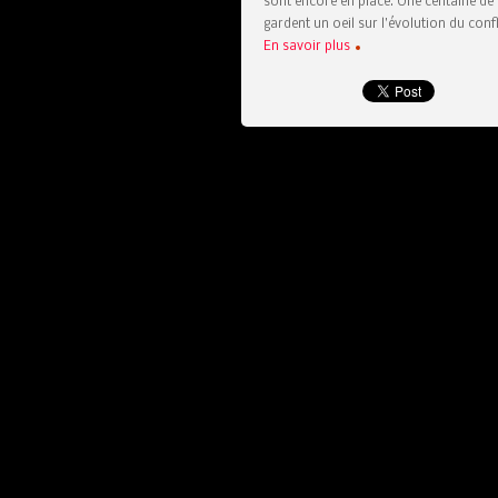
sont encore en place. Une centaine de 
gardent un oeil sur l’évolution du confl
En savoir plus