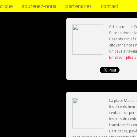
utique
soutenez-nous
partenaires
contact
Cette semaine, l’
Europa donne la
Regards croisés
citoyenne hors n
un pays à l’aveni
En savoir plus
La place Maïdan 
les récents heurt
centaine de per
les rues du centre
transformées en 
Barricades, pav