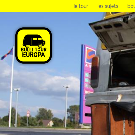
le tour
les sujets
bo