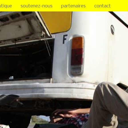
utique
soutenez-nous
partenaires
contact